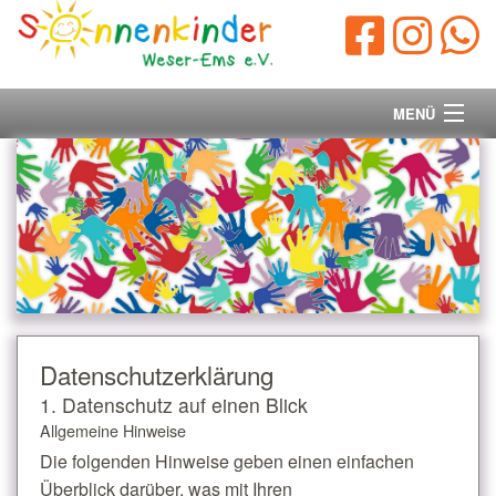
MENÜ
Startseite
Vorstand
Unsere Ziele
Ihre Spende
Datenschutz­erklärung
Aktuelles/Presse
1. Datenschutz auf einen Blick
Allgemeine Hinweise
Kontakt
Die folgenden Hinweise geben einen einfachen
Überblick darüber, was mit Ihren