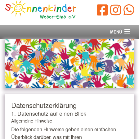
MENÜ
Startseite
Vorstand
Unsere Ziele
Ihre Spende
Datenschutz­erklärung
Aktuelles/Presse
1. Datenschutz auf einen Blick
Allgemeine Hinweise
Kontakt
Die folgenden Hinweise geben einen einfachen
Überblick darüber, was mit Ihren