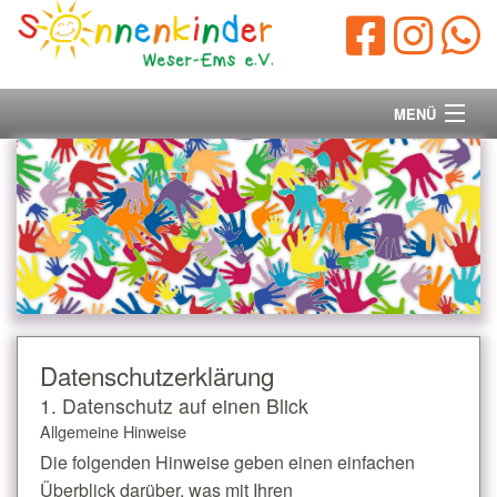
MENÜ
Startseite
Vorstand
Unsere Ziele
Ihre Spende
Datenschutz­erklärung
Aktuelles/Presse
1. Datenschutz auf einen Blick
Allgemeine Hinweise
Kontakt
Die folgenden Hinweise geben einen einfachen
Überblick darüber, was mit Ihren