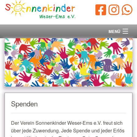
MENÜ
Startseite
Vorstand
Unsere Ziele
Ihre Spende
Spenden
Aktuelles/Presse
Der Verein Sonnenkinder Weser-Ems e.V. freut sich
Kontakt
über jede Zuwendung. Jede Spende und jeder Erlös