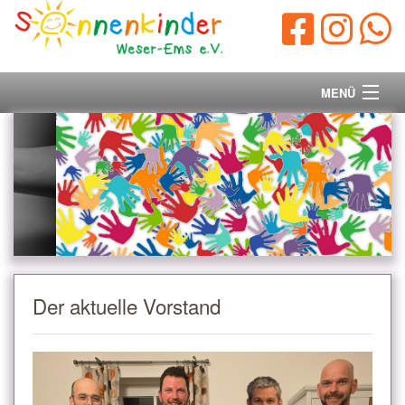
MENÜ
Startseite
Vorstand
Unsere Ziele
Ihre Spende
Der aktuelle Vorstand
Aktuelles/Presse
Kontakt