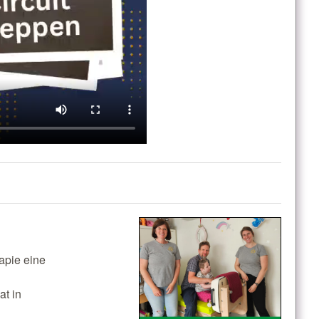
rapie eine
at in