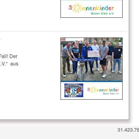
´
all! Der
.V." aus
31.423.7