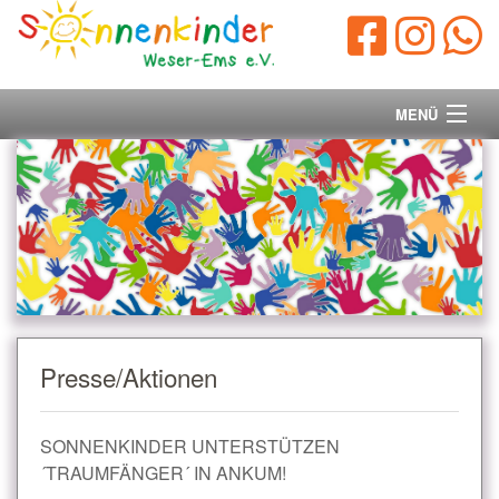
MENÜ
Startseite
Vorstand
Unsere Ziele
Ihre Spende
Presse/Aktionen
Aktuelles/Presse
SONNENKINDER UNTERSTÜTZEN
Kontakt
´TRAUMFÄNGER´ IN ANKUM!