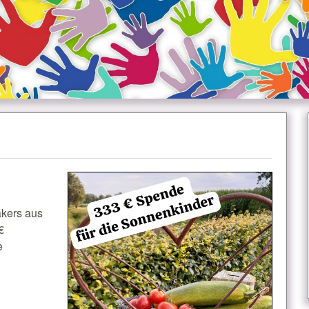
äkers aus
€
e