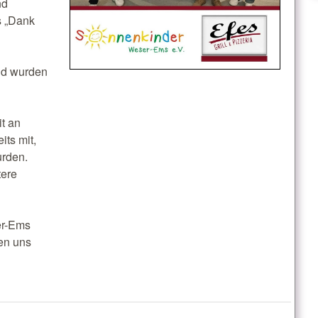
nd
s „Dank
und wurden
t an
its mit,
urden.
tere
er-Ems
en uns