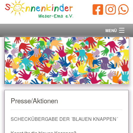
MENÜ
Startseite
Vorstand
Unsere Ziele
Ihre Spende
Presse/Aktionen
Aktuelles/Presse
SCHECKÜBERGABE DER ´BLAUEN KNAPPEN´
Kontakt