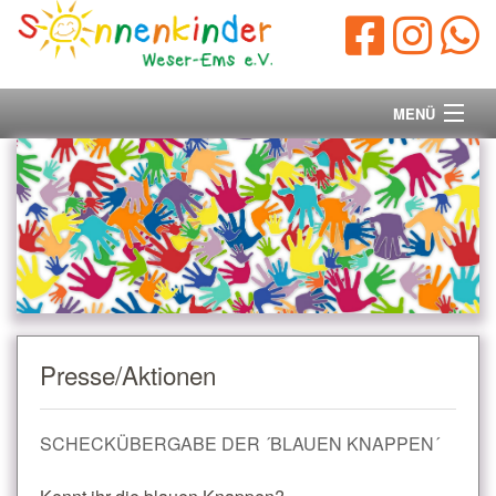
MENÜ
Startseite
Vorstand
Unsere Ziele
Ihre Spende
Presse/Aktionen
Aktuelles/Presse
SCHECKÜBERGABE DER ´BLAUEN KNAPPEN´
Kontakt