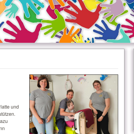
Platte und
stützen.
dazu
ann